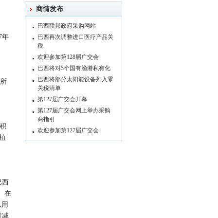
商情发布
巴西联邦政府采购网站
7年
巴西再次调整进口医疗产品关
税
欢迎参加第128届广交会
巴西将对5个国有渔港私有化
巴西将部分太阳能设备列入零
有所
关税清单
第127届广交会开幕
第127届广交会网上举办采购
商指引
面积
欢迎参加第127届广交会
种植
巴西
%。在
以用
量减