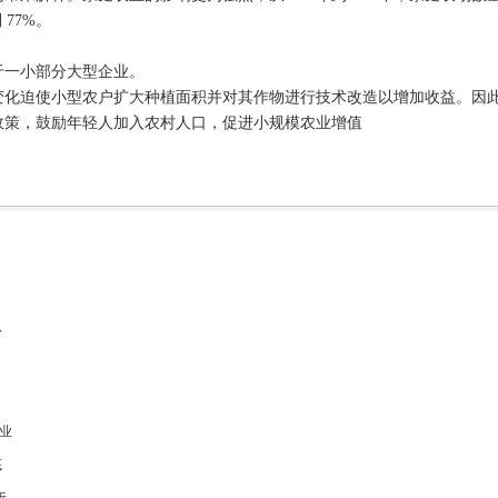
 77%。
于一小部分大型企业。
变化迫使小型农户扩大种植面积并对其作物进行技术改造以增加收益。因
政策，鼓励年轻人加入农村人口，促进小规模农业增值
份
业
底