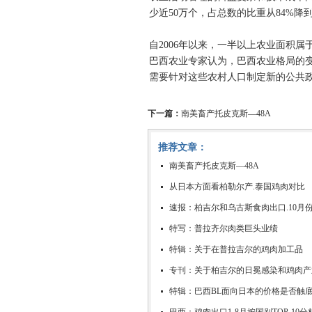
少近50万个，占总数的比重从84%降到
自2006年以来，一半以上农业面积属
巴西农业专家认为，巴西农业格局的
需要针对这些农村人口制定新的公共
下一篇：
南美畜产托皮克斯—48A
推荐文章：
南美畜产托皮克斯—48A
从日本方面看柏勒尔产.泰国鸡肉对比
速报：柏吉尔和乌古斯食肉出口.10月
特写：普拉齐尔肉类巨头业绩
特辑：关于在普拉吉尔的鸡肉加工品
专刊：关于柏吉尔的日冕感染和鸡肉产
特辑：巴西BL面向日本的价格是否触